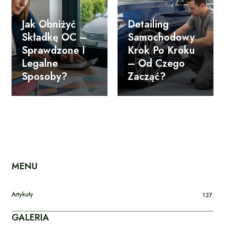
Jak Obniżyć
Detailing
Składkę OC –
Samochodowy
Sprawdzone I
Krok Po Kroku
Legalne
– Od Czego
Sposoby?
Zacząć?
MENU
Artykuły
137
GALERIA