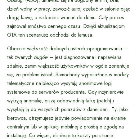
Obsługi (ASO), umawiać się na dogodny termin, brać
dzień wolny w pracy, zawozić auto, czekać w salonie pijąc
drogą kawę, a na koniec wracać do domu. Cały proces
zajmował mnóstwo cennego czasu. Dzięki aktualizacjom
OTA ten scenariusz odchodzi do lamusa.
Obecnie większość drobnych usterek oprogramowania –
tak zwanych
bugów
– jest diagnozowana i naprawiana
zdalnie, zanim większość użytkowników w ogóle zorientuje
się, że problem istniał. Samochody wyposażone w moduły
telematyczne na bieżąco wysyłają anonimowe logi
systemowe do serwerów producenta. Gdy inżynierowie
wykryją anomalię, piszą odpowiednią łatkę (patch) i
wysyłają ją do wszystkich pojazdów z danej serii. Ty, jako
kierowca, otrzymujesz jedynie powiadomienie na ekranie
centralnym lub w aplikacji mobilnej z prośbą o zgodę na
instalację. Co więcej, eliminuje to koszty po stronie