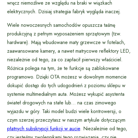
wręcz niemożliwe ze względu na braki w wiązkach
elektrycznych. Dzisiaj strategia fabryk wygląda inaczej.
Wiele nowoczesnych samochodów opuszcza taśmę
produkcyjną z pełnym wyposażeniem sprzętowym (tzw.
hardware). Mają wbudowane maty grzewcze w fotelach,
zaawansowane kamery, a nawet matrycowe reflektory LED,
niezależnie od tego, za co zapłacił pierwszy właściciel.
Różnica polega na tym, że te funkcje są zablokowane
programowo. Dzięki OTA możesz w dowolnym momencie
dokupić dostęp do tych udogodnień z poziomu sklepu w
systemie multimedialnym auta. Możesz wykupić asystenta
świateł drogowych na stałe lub… na czas zimowego
wyjazdu w góry. Taki model budzi wiele kontrowersji, o
czym szerzej przeczytasz w naszym artykule dotyczącym
płatnych subskrypcji funkcji w aucie
. Niezależnie od tego,
czy jesteśmy zwolennikami tego rozwiązania, czy nie,