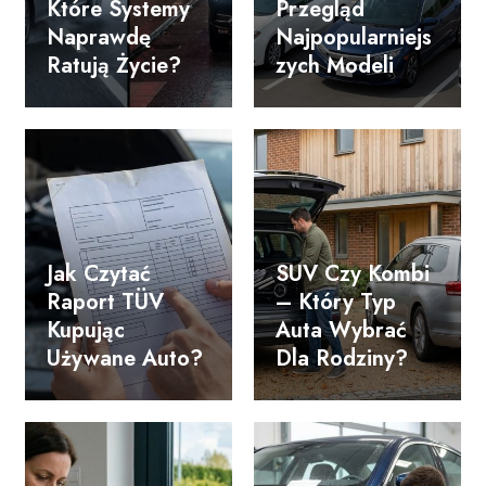
Które Systemy
Przegląd
Naprawdę
Najpopularniejs
Ratują Życie?
Zych Modeli
Jak Czytać
SUV Czy Kombi
Raport TÜV
– Który Typ
Kupując
Auta Wybrać
Używane Auto?
Dla Rodziny?