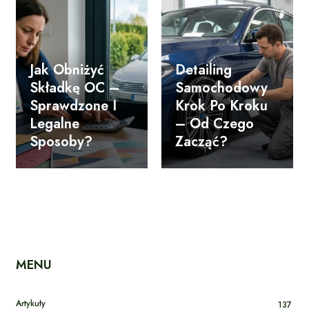
Jak Obniżyć
Detailing
Składkę OC –
Samochodowy
Sprawdzone I
Krok Po Kroku
Legalne
– Od Czego
Sposoby?
Zacząć?
MENU
Artykuły
137