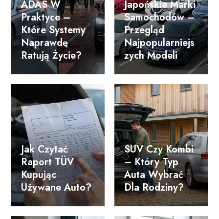
ADAS W
Japońskie Marki
Praktyce –
Samochodów –
Które Systemy
Przegląd
Naprawdę
Najpopularniejs
Ratują Życie?
Zych Modeli
Jak Czytać
SUV Czy Kombi
Raport TÜV
– Który Typ
Kupując
Auta Wybrać
Używane Auto?
Dla Rodziny?