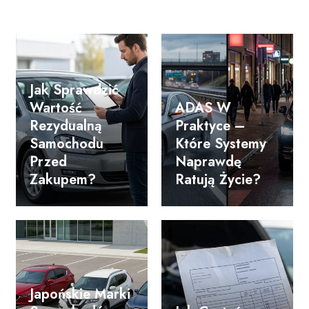
Jak Sprawdzić
Wartość
ADAS W
Rezydualną
Praktyce –
Samochodu
Które Systemy
Przed
Naprawdę
Zakupem?
Ratują Życie?
Japońskie Marki