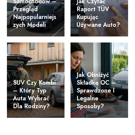
Samochodów –
Jak Czytać
Przegląd
Raport TÜV
Najpopularniejs
Kupując
Zych Modeli
Używane Auto?
Jak Obniżyć
SUV Czy Kombi
Składkę OC –
– Który Typ
Sprawdzone I
Auta Wybrać
Legalne
Dla Rodziny?
Sposoby?