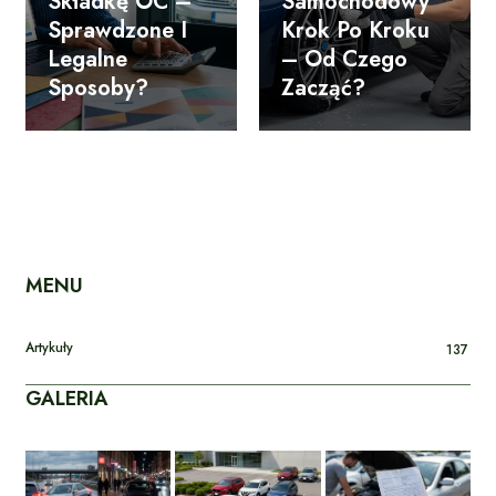
Składkę OC –
Samochodowy
Sprawdzone I
Krok Po Kroku
Legalne
– Od Czego
Sposoby?
Zacząć?
MENU
Artykuły
137
GALERIA