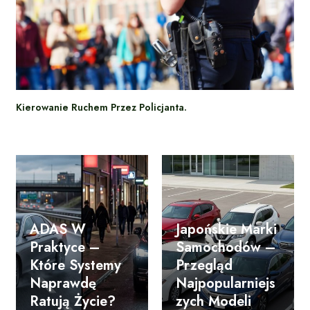
Kierowanie Ruchem Przez Policjanta.
ADAS W
Japońskie Marki
Praktyce –
Samochodów –
Które Systemy
Przegląd
Naprawdę
Najpopularniejs
Ratują Życie?
Zych Modeli