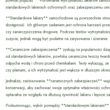
powłoki pojazdu. **Porównanie wytrzymałości lakierów samo
standardowych lakierach ochronnych oraz zabezpieczeniu ce
**Standardowe lakiery** samochodowe są powszechnie stosow
dostępność. Ich głównym zadaniem jest ochrona karoserii prze
czy zanieczyszczenia drogowe. Podczas testów wytrzymałości
zużycie, jednak mogą być podatne na zarysowania i ścieranie.
**Ceramiczne zabezpieczenia** zyskują na popularności dzię
od standardowych lakierów, powłoka ceramiczna tworzy twardsz
odpycha wodę i chroni przed chemikaliami. Testy wykazują, że
czy plamami, a ich wytrzymałość jest większa w dłuższym okres
Jednakże, zastosowanie **ceramicznych zabezpieczeń** wiąże 
konserwacji, aby zachować swoje optymalne właściwości ochron
opłacalna ze względu na dłuższą żywotność lakieru i lepsze 
Podsumowując, wybór pomiędzy **standardowymi lakierami** a