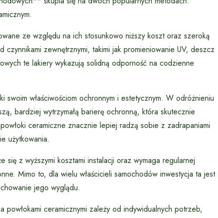
chodowych** skupia się na dwóch popularnych metodach:
ramicznym.
ane ze względu na ich stosunkowo niższy koszt oraz szeroką
d czynnikami zewnętrznymi, takimi jak promieniowanie UV, deszcz
owych te lakiery wykazują solidną odporność na codzienne
ki swoim właściwościom ochronnym i estetycznym. W odróżnieniu
ą, bardziej wytrzymałą barierę ochronną, która skutecznie
 powłoki ceramiczne znacznie lepiej radzą sobie z zadrapaniami
ie użytkowania.
się z wyższymi kosztami instalacji oraz wymaga regularnej
ne. Mimo to, dla wielu właścicieli samochodów inwestycja ta jest
zachowanie jego wyglądu.
 powłokami ceramicznymi zależy od indywidualnych potrzeb,