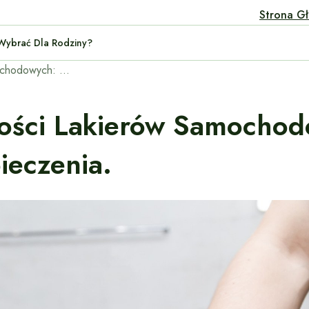
Strona G
 Auta Wybrać Dla Rodziny?
Porównanie wytrzymałości lakierów samochodowych: standardowe vs. ceramiczne zabezpieczenia.
ości Lakierów Samochod
ieczenia.