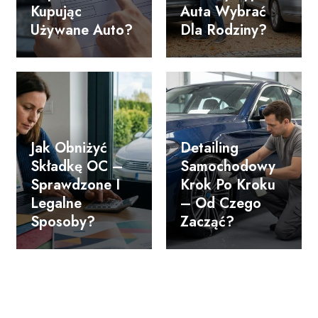
Kupując
Auta Wybrać
Używane Auto?
Dla Rodziny?
Jak Obniżyć
Detailing
Składkę OC –
Samochodowy
Sprawdzone I
Krok Po Kroku
Legalne
– Od Czego
Sposoby?
Zacząć?