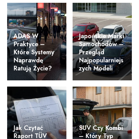
ADAS W
Japońskie Marki
Praktyce –
Samochodów –
Które Systemy
Przegląd
Naprawdę
Najpopularniejs
Ratują Życie?
Zych Modeli
Jak Czytać
SUV Czy Kombi
Raport TÜV
– Który Typ