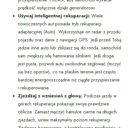
prędkość wyłącznie dzięki generatorowi.
Używaj inteligentnej rekuperacji:
Wiele
nowoczesnych aut posiada tryb rekuperacji
adaptacyjnej (Auto). Wykorzystuje on radar z przodu
pojazdu oraz dane z nawigacji GPS. Jeśli przed Tobą
jedzie inne auto lub zbliżasz się do ronda, samochód
sam zwiększy siłę hamowania silnikiem. Jeśli droga
jest pusta, pozwoli autu swobodnie żeglować (toczyć
się bez oporów), co na płaskim terenie jest często
bardziej energooszczędne niż ciągłe przyspieszanie
i rekuperowanie.
Zjeżdżaj z wzniesień z głową:
Podczas jazdy w
górach rekuperacja pokazuje swoje prawdziwe
oblicze. Zamiast męczyć hamulce cierne na długich
zjazdach, ustaw maksymalny poziom rekuperacji.
Zjedziesz bezpiecznie, z kontrolowaną prędkością, a