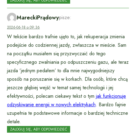
ZALOGUJ SIĘ, ABY ODPOWIEDZIEĆ
MareckiPrądowy
pisze:
2026-06-18 o 09:36
W tekście bardzo trafnie ujęto to, jak rekuperacja zmienia
podejście do codziennej jazdy, zwłaszcza w mieście. Sam
na początku musiałem się przyzwyczaić do tego
specyficznego zwalniania po odpuszczeniu gazu, ale teraz
jazda 'jednym pedałem’ to dla mnie najwygodniejszy
sposób na poruszanie się w korkach. Dla osób, które chcą
jeszcze głębiej wejść w temat samej technologii i jej
efektywności, polecam ciekawy tekst o tym
jak funkcjonuje
odzyskiwanie energii w nowych elektrykach
. Bardzo fajnie
uzupełnia te podstawowe informacje o bardziej techniczne
detale.
ZALOGUJ SIĘ, ABY ODPOWIEDZIEĆ