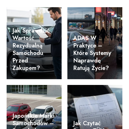
Jak Sprawdzić
Wartość
ADAS W
Rezydualną
Praktyce –
Samochodu
Które Systemy
Przed
Naprawdę
Zakupem?
Ratują Życie?
Japońskie Marki
Samochodów –
Jak Czytać