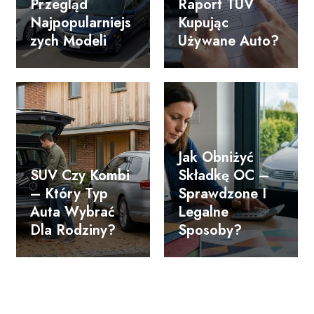
Przegląd
Raport TÜV
Najpopularniejs
Kupując
Zych Modeli
Używane Auto?
Jak Obniżyć
SUV Czy Kombi
Składkę OC –
– Który Typ
Sprawdzone I
Auta Wybrać
Legalne
Dla Rodziny?
Sposoby?