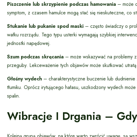
Piszczenie lub skrzypienie podczas hamowania
– może oz
symptom, z czasem hamulce mogą stać się nieskuteczne, co s
Stukanie lub pukanie spod maski
– często świadczy o prob
wałku rozrządu. Tego typu usterki wymagają szybkiej interw
jednostki napędowej.
Szum podczas skręcania
– może wskazywać na problemy z u
przeguby. Lekceważenie tych objawów może skutkować utratą 
Głośny wydech
– charakterystyczne buczenie lub dudnienie
tłumiku. Oprócz irytującego hałasu, uszkodzony wydech może
spalin.
Wibracje I Drgania – Gdy 
Kolejną grupą objawów, na które warto zwrócić uwagę, są wsz