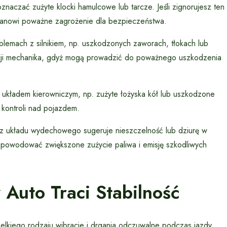
naczać zużyte klocki hamulcowe lub tarcze. Jeśli zignorujesz ten
tanowi poważne zagrożenie dla bezpieczeństwa.
lemach z silnikiem, np. uszkodzonych zaworach, tłokach lub
encji mechanika, gdyż mogą prowadzić do poważnego uszkodzenia
kładem kierowniczym, np. zużyte łożyska kół lub uszkodzone
kontroli nad pojazdem.
 z układu wydechowego sugeruje nieszczelność lub dziurę w
 powodować zwiększone zużycie paliwa i emisję szkodliwych
Auto Traci Stabilność
elkiego rodzaju wibracje i drgania odczuwalne podczas jazdy.