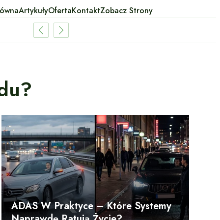
łówna
Artykuły
Oferta
Kontakt
Zobacz Strony
odu?
ADAS W Praktyce – Które Systemy
Naprawdę Ratują Życie?