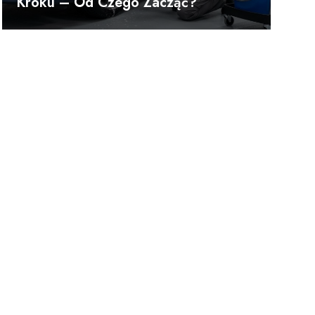
Kroku – Od Czego Zacząć?
h