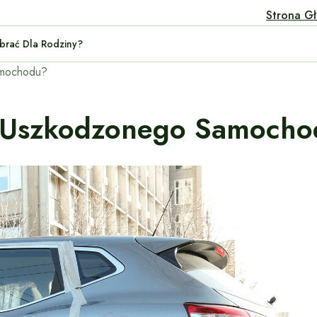
Strona G
 Auta Wybrać Dla Rodziny?
amochodu?
y Uszkodzonego Samoch