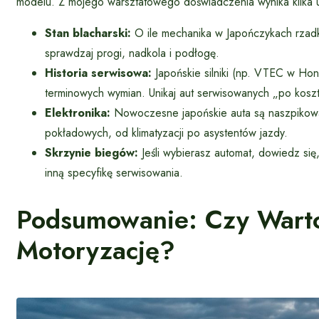
modelu. Z mojego warsztatowego doświadczenia wynika kilka 
Stan blacharski:
O ile mechanika w Japończykach rzadko
sprawdzaj progi, nadkola i podłogę.
Historia serwisowa:
Japońskie silniki (np. VTEC w Ho
terminowych wymian. Unikaj aut serwisowanych „po kosz
Elektronika:
Nowoczesne japońskie auta są naszpikowan
pokładowych, od klimatyzacji po asystentów jazdy.
Skrzynie biegów:
Jeśli wybierasz automat, dowiedz si
inną specyfikę serwisowania.
Podsumowanie: Czy Warto
Motoryzację?