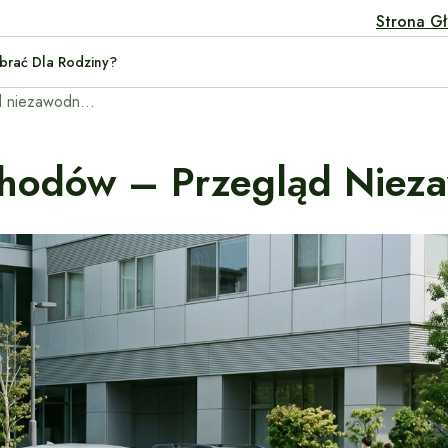
Strona G
 Auta Wybrać Dla Rodziny?
Japońskie marki samochodów – przegląd niezawodności i opinii
hodów – Przegląd Niezaw