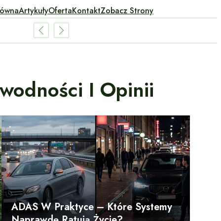
łówna
Artykuły
Oferta
Kontakt
Zobacz Strony
odności I Opinii
ADAS W Praktyce – Które Systemy
Naprawdę Ratują Życie?