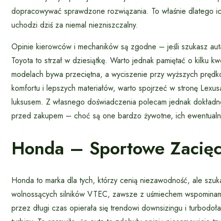
dopracowywać sprawdzone rozwiązania. To właśnie dlatego i
uchodzi dziś za niemal niezniszczalny.
Opinie kierowców i mechaników są zgodne – jeśli szukasz aut
Toyota to strzał w dziesiątkę. Warto jednak pamiętać o kilku 
modelach bywa przeciętna, a wyciszenie przy wyższych prędko
komfortu i lepszych materiałów, warto spojrzeć w stronę Lexus
luksusem. Z własnego doświadczenia polecam jednak dokładne 
przed zakupem – choć są one bardzo żywotne, ich ewentualna
Honda – Sportowe Zacięci
Honda to marka dla tych, którzy cenią niezawodność, ale szuka
wolnossących silników VTEC, zawsze z uśmiechem wspominam 
przez długi czas opierała się trendowi downsizingu i turbodo