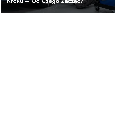
Kroku – Od Czego Zacząć?