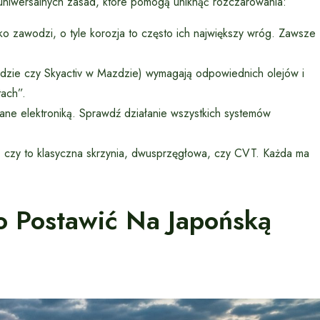
uniwersalnych zasad, które pomogą uniknąć rozczarowania:
 zawodzi, o tyle korozja to często ich największy wróg. Zawsze
ndzie czy Skyactiv w Mazdzie) wymagają odpowiednich olejów i
tach”.
e elektroniką. Sprawdź działanie wszystkich systemów
ę, czy to klasyczna skrzynia, dwusprzęgłowa, czy CVT. Każda ma
 Postawić Na Japońską