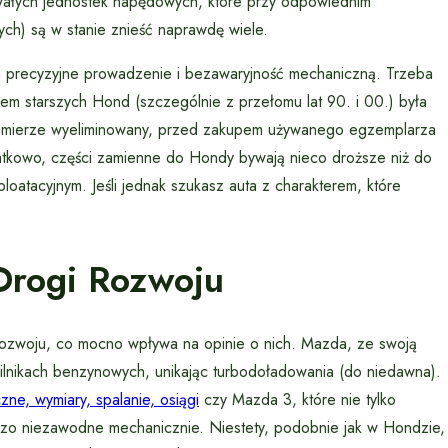
 trwałych jednostek napędowych, które przy odpowiednim
ych) są w stanie znieść naprawdę wiele.
h precyzyjne prowadzenie i bezawaryjność mechaniczną. Trzeba
em starszych Hond (szczególnie z przełomu lat 90. i 00.) była
j mierze wyeliminowany, przed zakupem używanego egzemplarza
tkowo, części zamienne do Hondy bywają nieco droższe niż do
oatacyjnym. Jeśli jednak szukasz auta z charakterem, które
Drogi Rozwoju
i rozwoju, co mocno wpływa na opinie o nich. Mazda, ze swoją
 silnikach benzynowych, unikając turbodoładowania (do niedawna).
ne, wymiary, spalanie, osiągi
czy Mazda 3, które nie tylko
ardzo niezawodne mechanicznie. Niestety, podobnie jak w Hondzie,