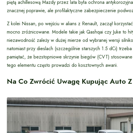
piętą achillesową Mazdy przez lata była ochrona antykorozyjn
znacznej poprawie, ale profilaktyczne zabezpieczenie podwozi
Z kolei Nissan, po wejściu w alians z Renault, zaczął korzystać
mocno zróżnicowane. Modele takie jak Qashqai czy Juke to hity
niezawodność zależy w dużej mierze od wybranej wersji siln
natomiast przy dieslach (szczególnie starszych 1.5 dCi) trzeba
pamiętać, że bezstopniowe skrzynie biegów (CVT) stosowane 
tego elementu często prowadzi do kosztownych awarii.
Na Co Zwrócić Uwagę Kupując Auto Z 