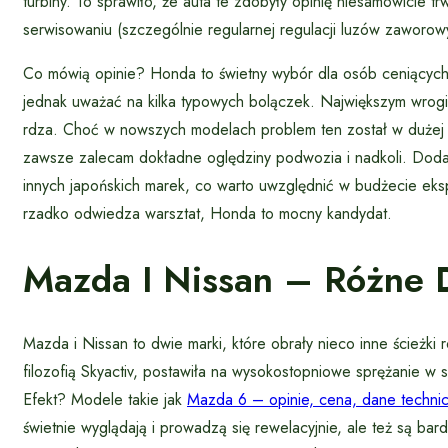
turbiny. To sprawiło, że auta te zdobyły opinię niesamowicie
serwisowaniu (szczególnie regularnej regulacji luzów zaworow
Co mówią opinie? Honda to świetny wybór dla osób ceniącyc
jednak uważać na kilka typowych bolączek. Największym wrogi
rdza. Choć w nowszych modelach problem ten został w duże
zawsze zalecam dokładne oględziny podwozia i nadkoli. Doda
innych japońskich marek, co warto uwzględnić w budżecie ekspl
rzadko odwiedza warsztat, Honda to mocny kandydat.
Mazda I Nissan – Różne 
Mazda i Nissan to dwie marki, które obrały nieco inne ścieżk
filozofią Skyactiv, postawiła na wysokostopniowe sprężanie w
Efekt? Modele takie jak
Mazda 6 – opinie, cena, dane technicz
świetnie wyglądają i prowadzą się rewelacyjnie, ale też są b