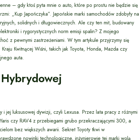
enne – gdy ktoś pyta mnie o auto, które po prostu nie będzie się
rzmi: „Kup Japończyka”. Japońskie marki samochodów zdobyły na
yjnych, solidnych i długowiecznych. Ale czy ten mit, budowany
lektroniki i rygorystycznych norm emisji spalin? Z mojego
hoć z pewnymi zastrzeżeniami. W tym artykule przyjrzymy się
z Kraju Kwitnącej Wiśni, takich jak Toyota, Honda, Mazda czy
jnego auta.
m Hybrydowej
 i jej luksusowej dywizji, czyli Lexusa. Przez lata pracy z różnymi
, Yaris czy RAV4 z przebiegami grubo przekraczającymi 300, a
cielom bez większych awarii. Sekret Toyoty tkwi w
rawdzone nowinki technologiczne, inżynierowie tej marki wolą