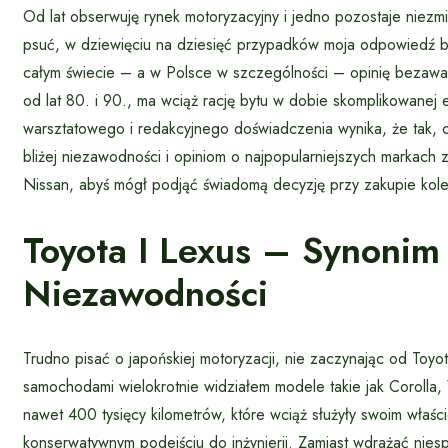
Od lat obserwuję rynek motoryzacyjny i jedno pozostaje niezmi
psuć, w dziewięciu na dziesięć przypadków moja odpowiedź b
całym świecie – a w Polsce w szczególności – opinię bezawar
od lat 80. i 90., ma wciąż rację bytu w dobie skomplikowanej e
warsztatowego i redakcyjnego doświadczenia wynika, że tak, c
bliżej niezawodności i opiniom o najpopularniejszych markach 
Nissan, abyś mógł podjąć świadomą decyzję przy zakupie kole
Toyota I Lexus – Synoni
Niezawodności
Trudno pisać o japońskiej motoryzacji, nie zaczynając od Toyoty
samochodami wielokrotnie widziałem modele takie jak Corolla
nawet 400 tysięcy kilometrów, które wciąż służyły swoim właści
konserwatywnym podejściu do inżynierii. Zamiast wdrażać niesp